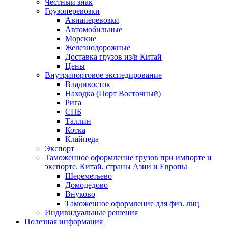
Честный знак
Грузоперевозки
Авиаперевозки
Автомобильные
Морские
Железнодорожные
Доставка грузов из/в Китай
Цены
Внутрипортовое экспедирование
Владивосток
Находка (Порт Восточный)
Рига
СПБ
Таллин
Котка
Клайпеда
Экспорт
Таможенное оформление грузов при импорте и
экспорте. Китай, страны Азии и Европы
Шереметьево
Домодедово
Внуково
Таможенное оформление для физ. лиц
Индивидуальные решения
Полезная информация