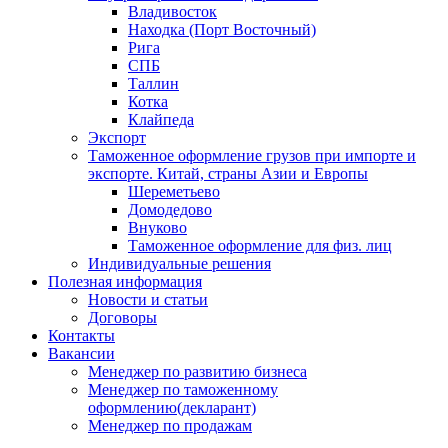
Владивосток
Находка (Порт Восточный)
Рига
СПБ
Таллин
Котка
Клайпеда
Экспорт
Таможенное оформление грузов при импорте и
экспорте. Китай, страны Азии и Европы
Шереметьево
Домодедово
Внуково
Таможенное оформление для физ. лиц
Индивидуальные решения
Полезная информация
Новости и статьи
Договоры
Контакты
Вакансии
Менеджер по развитию бизнеса
Менеджер по таможенному
оформлению(декларант)
Менеджер по продажам