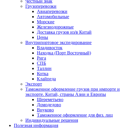
Честный знак
Грузоперевозки
Авиаперевозки
Автомобильные
Морские
Железнодорожные
Доставка грузов из/в Китай
Цены
Внутрипортовое экспедирование
Владивосток
Находка (Порт Восточный)
Рига
СПБ
Таллин
Котка
Клайпеда
Экспорт
Таможенное оформление грузов при импорте и
экспорте. Китай, страны Азии и Европы
Шереметьево
Домодедово
Внуково
Таможенное оформление для физ. лиц
Индивидуальные решения
Полезная информация