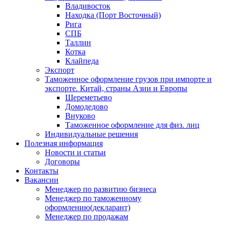
Владивосток
Находка (Порт Восточный)
Рига
СПБ
Таллин
Котка
Клайпеда
Экспорт
Таможенное оформление грузов при импорте и
экспорте. Китай, страны Азии и Европы
Шереметьево
Домодедово
Внуково
Таможенное оформление для физ. лиц
Индивидуальные решения
Полезная информация
Новости и статьи
Договоры
Контакты
Вакансии
Менеджер по развитию бизнеса
Менеджер по таможенному
оформлению(декларант)
Менеджер по продажам