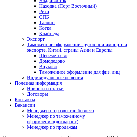
Владивосток
Находка (Порт Восточный)
Рига
СПБ
Таллин
Котка
Клайпеда
Экспорт
Таможенное оформление грузов при импорте и
экспорте. Китай, страны Азии и Европы
Шереметьево
Домодедово
Внуково
Таможенное оформление для физ. лиц
Индивидуальные решения
Полезная информация
Новости и статьи
Договоры
Контакты
Вакансии
Менеджер по развитию бизнеса
Менеджер по таможенному
оформлению(декларант)
Менеджер по продажам