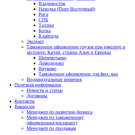
Владивосток
Находка (Порт Восточный)
Рига
СПБ
Таллин
Котка
Клайпеда
Экспорт
Таможенное оформление грузов при импорте и
экспорте. Китай, страны Азии и Европы
Шереметьево
Домодедово
Внуково
Таможенное оформление для физ. лиц
Индивидуальные решения
Полезная информация
Новости и статьи
Договоры
Контакты
Вакансии
Менеджер по развитию бизнеса
Менеджер по таможенному
оформлению(декларант)
Менеджер по продажам