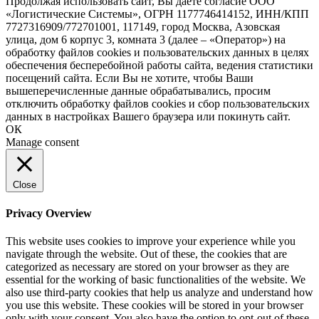
Продолжая использовать сайт, Вы даете согласие ООО
«Логистические Системы», ОГРН 1177746414152, ИНН/КПП
7727316909/772701001, 117149, город Москва, Азовская
улица, дом 6 корпус 3, комната 3 (далее – «Оператор») на
обработку файлов cookies и пользовательских данных в целях
обеспечения бесперебойной работы сайта, ведения статистики
посещений сайта. Если Вы не хотите, чтобы Ваши
вышеперечисленные данные обрабатывались, просим
отключить обработку файлов cookies и сбор пользовательских
данных в настройках Вашего браузера или покинуть сайт.
ОК
Manage consent
Close
Privacy Overview
This website uses cookies to improve your experience while you
navigate through the website. Out of these, the cookies that are
categorized as necessary are stored on your browser as they are
essential for the working of basic functionalities of the website. We
also use third-party cookies that help us analyze and understand how
you use this website. These cookies will be stored in your browser
only with your consent. You also have the option to opt-out of these