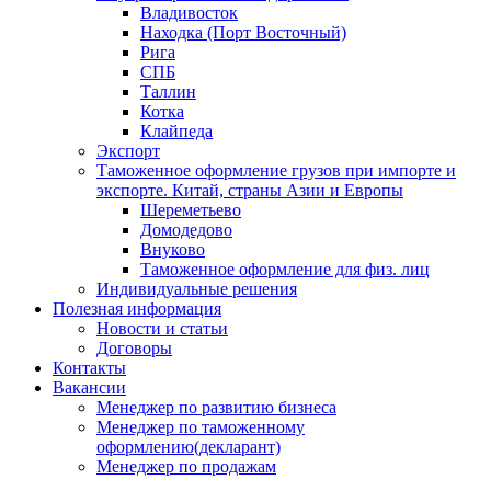
Владивосток
Находка (Порт Восточный)
Рига
СПБ
Таллин
Котка
Клайпеда
Экспорт
Таможенное оформление грузов при импорте и
экспорте. Китай, страны Азии и Европы
Шереметьево
Домодедово
Внуково
Таможенное оформление для физ. лиц
Индивидуальные решения
Полезная информация
Новости и статьи
Договоры
Контакты
Вакансии
Менеджер по развитию бизнеса
Менеджер по таможенному
оформлению(декларант)
Менеджер по продажам