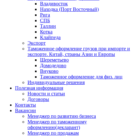
Владивосток
Находка (Порт Восточный)
Рига
СПБ
Таллин
Котка
Клайпеда
Экспорт
Таможенное оформление грузов при импорте и
экспорте. Китай, страны Азии и Европы
Шереметьево
Домодедово
Внуково
Таможенное оформление для физ. лиц
Индивидуальные решения
Полезная информация
Новости и статьи
Договоры
Контакты
Вакансии
Менеджер по развитию бизнеса
Менеджер по таможенному
оформлению(декларант)
Менеджер по продажам