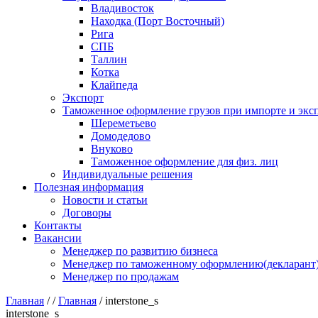
Владивосток
Находка (Порт Восточный)
Рига
СПБ
Таллин
Котка
Клайпеда
Экспорт
Таможенное оформление грузов при импорте и эксп
Шереметьево
Домодедово
Внуково
Таможенное оформление для физ. лиц
Индивидуальные решения
Полезная информация
Новости и статьи
Договоры
Контакты
Вакансии
Менеджер по развитию бизнеса
Менеджер по таможенному оформлению(декларант
Менеджер по продажам
Главная
/
/
Главная
/
interstone_s
interstone_s