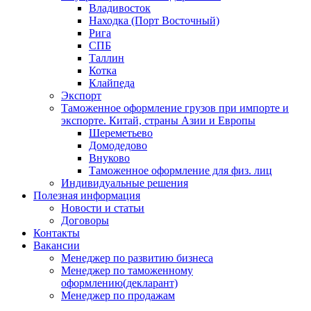
Владивосток
Находка (Порт Восточный)
Рига
СПБ
Таллин
Котка
Клайпеда
Экспорт
Таможенное оформление грузов при импорте и
экспорте. Китай, страны Азии и Европы
Шереметьево
Домодедово
Внуково
Таможенное оформление для физ. лиц
Индивидуальные решения
Полезная информация
Новости и статьи
Договоры
Контакты
Вакансии
Менеджер по развитию бизнеса
Менеджер по таможенному
оформлению(декларант)
Менеджер по продажам