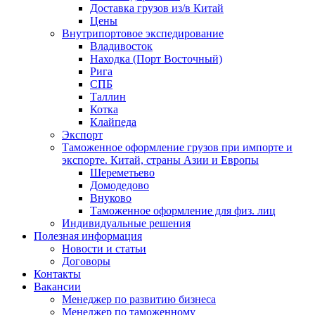
Доставка грузов из/в Китай
Цены
Внутрипортовое экспедирование
Владивосток
Находка (Порт Восточный)
Рига
СПБ
Таллин
Котка
Клайпеда
Экспорт
Таможенное оформление грузов при импорте и
экспорте. Китай, страны Азии и Европы
Шереметьево
Домодедово
Внуково
Таможенное оформление для физ. лиц
Индивидуальные решения
Полезная информация
Новости и статьи
Договоры
Контакты
Вакансии
Менеджер по развитию бизнеса
Менеджер по таможенному