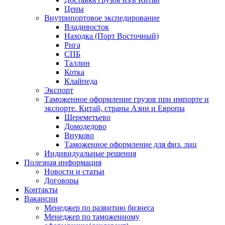
Цены
Внутрипортовое экспедирование
Владивосток
Находка (Порт Восточный)
Рига
СПБ
Таллин
Котка
Клайпеда
Экспорт
Таможенное оформление грузов при импорте и
экспорте. Китай, страны Азии и Европы
Шереметьево
Домодедово
Внуково
Таможенное оформление для физ. лиц
Индивидуальные решения
Полезная информация
Новости и статьи
Договоры
Контакты
Вакансии
Менеджер по развитию бизнеса
Менеджер по таможенному