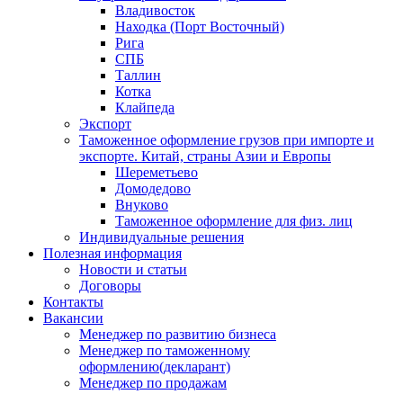
Владивосток
Находка (Порт Восточный)
Рига
СПБ
Таллин
Котка
Клайпеда
Экспорт
Таможенное оформление грузов при импорте и
экспорте. Китай, страны Азии и Европы
Шереметьево
Домодедово
Внуково
Таможенное оформление для физ. лиц
Индивидуальные решения
Полезная информация
Новости и статьи
Договоры
Контакты
Вакансии
Менеджер по развитию бизнеса
Менеджер по таможенному
оформлению(декларант)
Менеджер по продажам