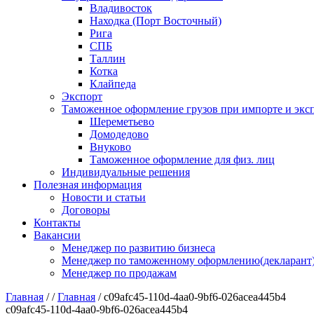
Владивосток
Находка (Порт Восточный)
Рига
СПБ
Таллин
Котка
Клайпеда
Экспорт
Таможенное оформление грузов при импорте и эксп
Шереметьево
Домодедово
Внуково
Таможенное оформление для физ. лиц
Индивидуальные решения
Полезная информация
Новости и статьи
Договоры
Контакты
Вакансии
Менеджер по развитию бизнеса
Менеджер по таможенному оформлению(декларант
Менеджер по продажам
Главная
/
/
Главная
/
c09afc45-110d-4aa0-9bf6-026acea445b4
c09afc45-110d-4aa0-9bf6-026acea445b4