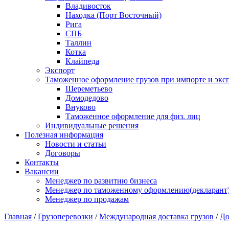
Владивосток
Находка (Порт Восточный)
Рига
СПБ
Таллин
Котка
Клайпеда
Экспорт
Таможенное оформление грузов при импорте и эксп
Шереметьево
Домодедово
Внуково
Таможенное оформление для физ. лиц
Индивидуальные решения
Полезная информация
Новости и статьи
Договоры
Контакты
Вакансии
Менеджер по развитию бизнеса
Менеджер по таможенному оформлению(декларант
Менеджер по продажам
Главная
/
Грузоперевозки
/
Международная доставка грузов
/
До