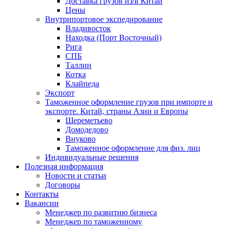
Доставка грузов из/в Китай
Цены
Внутрипортовое экспедирование
Владивосток
Находка (Порт Восточный)
Рига
СПБ
Таллин
Котка
Клайпеда
Экспорт
Таможенное оформление грузов при импорте и
экспорте. Китай, страны Азии и Европы
Шереметьево
Домодедово
Внуково
Таможенное оформление для физ. лиц
Индивидуальные решения
Полезная информация
Новости и статьи
Договоры
Контакты
Вакансии
Менеджер по развитию бизнеса
Менеджер по таможенному