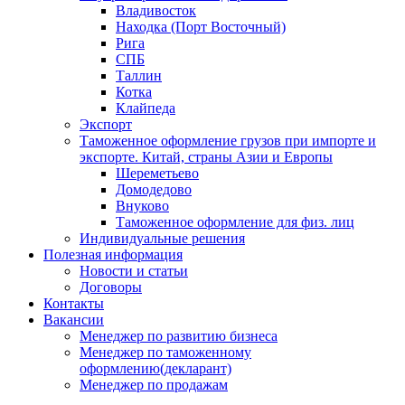
Владивосток
Находка (Порт Восточный)
Рига
СПБ
Таллин
Котка
Клайпеда
Экспорт
Таможенное оформление грузов при импорте и
экспорте. Китай, страны Азии и Европы
Шереметьево
Домодедово
Внуково
Таможенное оформление для физ. лиц
Индивидуальные решения
Полезная информация
Новости и статьи
Договоры
Контакты
Вакансии
Менеджер по развитию бизнеса
Менеджер по таможенному
оформлению(декларант)
Менеджер по продажам