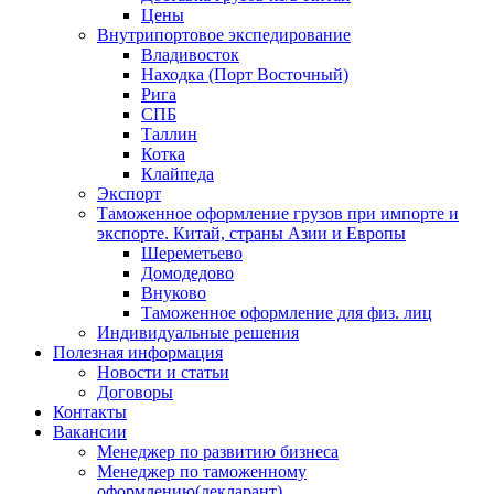
Цены
Внутрипортовое экспедирование
Владивосток
Находка (Порт Восточный)
Рига
СПБ
Таллин
Котка
Клайпеда
Экспорт
Таможенное оформление грузов при импорте и
экспорте. Китай, страны Азии и Европы
Шереметьево
Домодедово
Внуково
Таможенное оформление для физ. лиц
Индивидуальные решения
Полезная информация
Новости и статьи
Договоры
Контакты
Вакансии
Менеджер по развитию бизнеса
Менеджер по таможенному
оформлению(декларант)