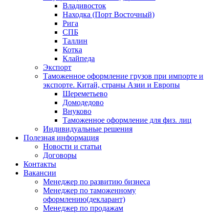
Владивосток
Находка (Порт Восточный)
Рига
СПБ
Таллин
Котка
Клайпеда
Экспорт
Таможенное оформление грузов при импорте и
экспорте. Китай, страны Азии и Европы
Шереметьево
Домодедово
Внуково
Таможенное оформление для физ. лиц
Индивидуальные решения
Полезная информация
Новости и статьи
Договоры
Контакты
Вакансии
Менеджер по развитию бизнеса
Менеджер по таможенному
оформлению(декларант)
Менеджер по продажам