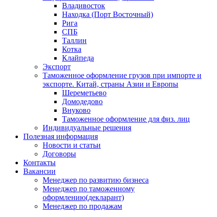
Владивосток
Находка (Порт Восточный)
Рига
СПБ
Таллин
Котка
Клайпеда
Экспорт
Таможенное оформление грузов при импорте и
экспорте. Китай, страны Азии и Европы
Шереметьево
Домодедово
Внуково
Таможенное оформление для физ. лиц
Индивидуальные решения
Полезная информация
Новости и статьи
Договоры
Контакты
Вакансии
Менеджер по развитию бизнеса
Менеджер по таможенному
оформлению(декларант)
Менеджер по продажам