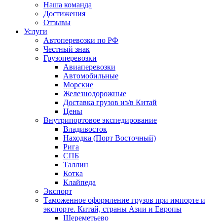
Наша команда
Достижения
Отзывы
Услуги
Автоперевозки по РФ
Честный знак
Грузоперевозки
Авиаперевозки
Автомобильные
Морские
Железнодорожные
Доставка грузов из/в Китай
Цены
Внутрипортовое экспедирование
Владивосток
Находка (Порт Восточный)
Рига
СПБ
Таллин
Котка
Клайпеда
Экспорт
Таможенное оформление грузов при импорте и
экспорте. Китай, страны Азии и Европы
Шереметьево