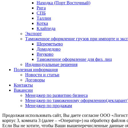
Находка (Порт Восточный)
Рига
СПБ
Таллин
Котка
Клайпеда
Экспорт
Таможенное оформление грузов при импорте и эксп
Шереметьево
Домодедово
Внуково
Таможенное оформление для физ. лиц
Индивидуальные решения
Полезная информация
Новости и статьи
Договоры
Контакты
Вакансии
Менеджер по развитию бизнеса
Менеджер по таможенному оформлению(декларант
Менеджер по продажам
Продолжая использовать сайт, Вы даете согласие ООО «Логис
корпус 3, комната 3 (далее – «Оператор») на обработку файлов
Если Вы не хотите, чтобы Ваши вышеперечисленные данные обр