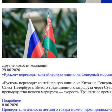
Другие новости компании
29.06.2026
«Рускон» переводит контейнерную линию на Северный морско
«Рускон» переводит контейнерную линию из Китая на Северны
Санкт-Петербурга. Вместо традиционного маршрута через Суэ
преимущество нового маршрута — скорость. Транзитное время с
Подробнее
8.06.2026
Проверить легальность детского товара можно через приложен