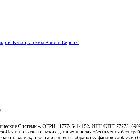
орте. Китай, страны Азии и Европы
)
тические Системы», ОГРН 1177746414152, ИНН/КПП 7727316909/7
 cookies и пользовательских данных в целях обеспечения беспере
абатывались, просим отключить обработку файлов cookies и сб