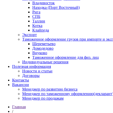
Владивосток
Находка (Порт Восточный)
Рига
СПБ
Таллин
Котка
Клайпеда
Экспорт
Таможенное оформление грузов при импорте и эксп
Шереметьево
Домодедово
Внуково
Таможенное оформление для физ. лиц
Индивидуальные решения
Полезная информация
Новости и статьи
Договоры
Контакты
Вакансии
Менеджер по развитию бизнеса
Менеджер по таможенному оформлению(декларант
Менеджер по продажам
Главная
/