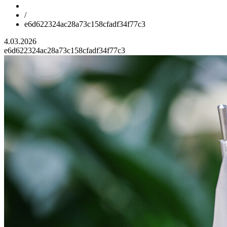
/
e6d622324ac28a73c158cfadf34f77c3
4.03.2026
e6d622324ac28a73c158cfadf34f77c3