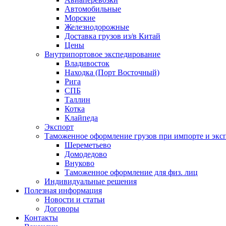
Автомобильные
Морские
Железнодорожные
Доставка грузов из/в Китай
Цены
Внутрипортовое экспедирование
Владивосток
Находка (Порт Восточный)
Рига
СПБ
Таллин
Котка
Клайпеда
Экспорт
Таможенное оформление грузов при импорте и эксп
Шереметьево
Домодедово
Внуково
Таможенное оформление для физ. лиц
Индивидуальные решения
Полезная информация
Новости и статьи
Договоры
Контакты