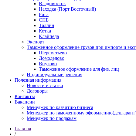
Владивосток
Находка (Порт Восточный)
Рига
СПБ
Таллин
Котка
Клайпеда
Экспорт
Таможенное оформление грузов при импорте и эксп
Шереметьево
Домодедово
Внуково
Таможенное оформление для физ. лиц
Индивидуальные решения
Полезная информация
Новости и статьи
Договоры
Контакты
Вакансии
Менеджер по развитию бизнеса
Менеджер по таможенному оформлению(декларант
Менеджер по продажам
Главная
/