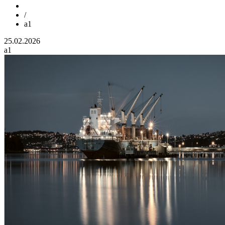
/
a1
25.02.2026
a1