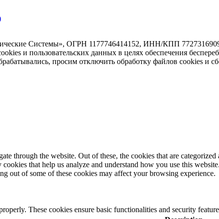
)
тические Системы», ОГРН 1177746414152, ИНН/КПП 7727316909/7
 cookies и пользовательских данных в целях обеспечения беспере
абатывались, просим отключить обработку файлов cookies и сб
e through the website. Out of these, the cookies that are categorized a
rty cookies that help us analyze and understand how you use this websit
ting out of some of these cookies may affect your browsing experience.
 properly. These cookies ensure basic functionalities and security featu