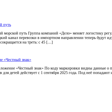
й путь
й морской путь Группа компаний «Дело» меняет логистику рег
цкий канал перевозки в импортном направлении теперь будут и
окращается на треть: с 45 […]
ие «Честный знак»
приложение «Честный знак» По коду маркировки видны данные о
 для детей действует с 1 сентября 2025 года. Под неё попадают 