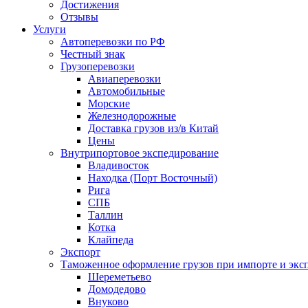
Достижения
Отзывы
Услуги
Автоперевозки по РФ
Честный знак
Грузоперевозки
Авиаперевозки
Автомобильные
Морские
Железнодорожные
Доставка грузов из/в Китай
Цены
Внутрипортовое экспедирование
Владивосток
Находка (Порт Восточный)
Рига
СПБ
Таллин
Котка
Клайпеда
Экспорт
Таможенное оформление грузов при импорте и эксп
Шереметьево
Домодедово
Внуково