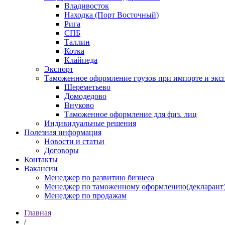
Владивосток
Находка (Порт Восточный)
Рига
СПБ
Таллин
Котка
Клайпеда
Экспорт
Таможенное оформление грузов при импорте и эксп
Шереметьево
Домодедово
Внуково
Таможенное оформление для физ. лиц
Индивидуальные решения
Полезная информация
Новости и статьи
Договоры
Контакты
Вакансии
Менеджер по развитию бизнеса
Менеджер по таможенному оформлению(декларант
Менеджер по продажам
Главная
/