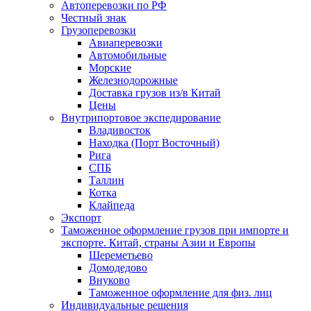
Автоперевозки по РФ
Честный знак
Грузоперевозки
Авиаперевозки
Автомобильные
Морские
Железнодорожные
Доставка грузов из/в Китай
Цены
Внутрипортовое экспедирование
Владивосток
Находка (Порт Восточный)
Рига
СПБ
Таллин
Котка
Клайпеда
Экспорт
Таможенное оформление грузов при импорте и
экспорте. Китай, страны Азии и Европы
Шереметьево
Домодедово
Внуково
Таможенное оформление для физ. лиц
Индивидуальные решения