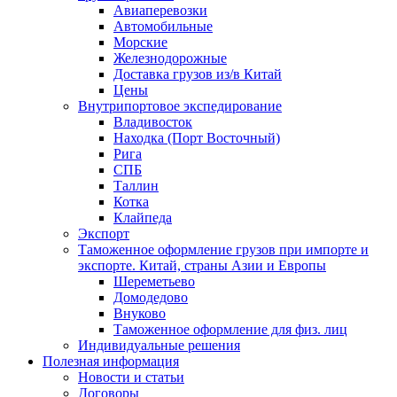
Авиаперевозки
Автомобильные
Морские
Железнодорожные
Доставка грузов из/в Китай
Цены
Внутрипортовое экспедирование
Владивосток
Находка (Порт Восточный)
Рига
СПБ
Таллин
Котка
Клайпеда
Экспорт
Таможенное оформление грузов при импорте и
экспорте. Китай, страны Азии и Европы
Шереметьево
Домодедово
Внуково
Таможенное оформление для физ. лиц
Индивидуальные решения
Полезная информация
Новости и статьи
Договоры