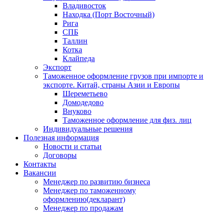
Владивосток
Находка (Порт Восточный)
Рига
СПБ
Таллин
Котка
Клайпеда
Экспорт
Таможенное оформление грузов при импорте и
экспорте. Китай, страны Азии и Европы
Шереметьево
Домодедово
Внуково
Таможенное оформление для физ. лиц
Индивидуальные решения
Полезная информация
Новости и статьи
Договоры
Контакты
Вакансии
Менеджер по развитию бизнеса
Менеджер по таможенному
оформлению(декларант)
Менеджер по продажам