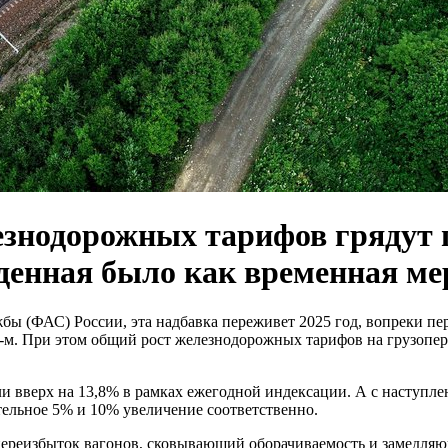
езнодорожных тарифов грядут 
денная было как временная мер
бы (ФАС) России, эта надбавка переживет 2025 год, вопреки п
-м. При этом общий рост железнодорожных тарифов на грузопере
ыли вверх на 13,8% в рамках ежегодной индексации. А с наступ
ельное 5% и 10% увеличение соответственно.
переизбыток вагонов, сковывающий оборачиваемость и замедляющ