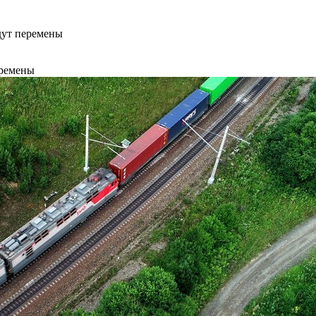
дут перемены
еремены