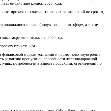
ивая ее действие концом 2025 года.
. Проект приказа не содержит никаких ограничений по срокам,
о подвижного состава (полувагонов и платформ, а также
пока закреплена только на 2026 год.
 проекту приказа ФАС.
 финансовой модели компании и играют ключевую роль в
ать развитию пропускной способности железнодорожной
астущих потребностей в вывозе продукции, ограничений по
улярного сервиса между портами КНР и Большим портом