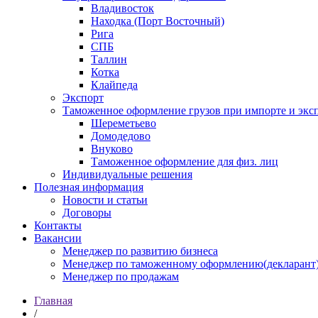
Владивосток
Находка (Порт Восточный)
Рига
СПБ
Таллин
Котка
Клайпеда
Экспорт
Таможенное оформление грузов при импорте и эксп
Шереметьево
Домодедово
Внуково
Таможенное оформление для физ. лиц
Индивидуальные решения
Полезная информация
Новости и статьи
Договоры
Контакты
Вакансии
Менеджер по развитию бизнеса
Менеджер по таможенному оформлению(декларант
Менеджер по продажам
Главная
/