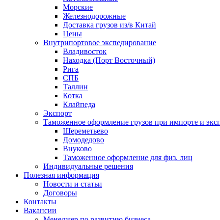
Морские
Железнодорожные
Доставка грузов из/в Китай
Цены
Внутрипортовое экспедирование
Владивосток
Находка (Порт Восточный)
Рига
СПБ
Таллин
Котка
Клайпеда
Экспорт
Таможенное оформление грузов при импорте и эксп
Шереметьево
Домодедово
Внуково
Таможенное оформление для физ. лиц
Индивидуальные решения
Полезная информация
Новости и статьи
Договоры
Контакты
Вакансии
Менеджер по развитию бизнеса