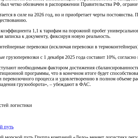
был четко обозначен в распоряжении Правительства РФ, огранич
стается в силе на 2026 год, но и приобретает черты постоянства
ществованию.
коэффициента 1,1 к тарифам на порожний пробег универсальног
я записка к документу, фиксируя новую реальность.
нтейнерные перевозки (исключая перевозки в термоконтейнерах) 
 грузоперевозки с 1 декабря 2025 года составит 10%, согласно
тупают необходимым фактором достижения сбалансированности
иционной программы, что в конечном итоге будет способствов
и перевозочного процесса и удовлетворению в полном объеме р
адения грузооборота», – убеждают в ФАС.
остей логистики
й путь
й морской путь Группа компаний «Дело» меняет логистику рег