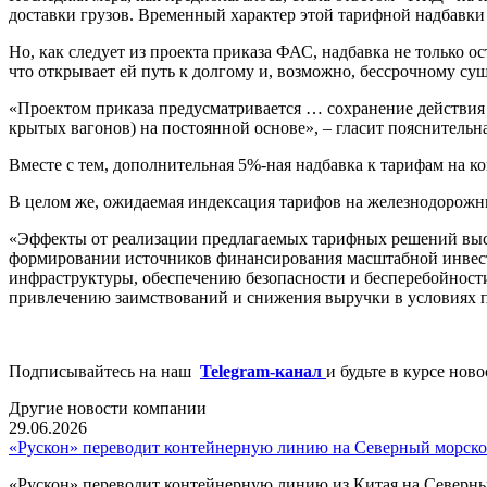
доставки грузов. Временный характер этой тарифной надбавки 
Но, как следует из проекта приказа ФАС, надбавка не только о
что открывает ей путь к долгому и, возможно, бессрочному су
«Проектом приказа предусматривается … сохранение действия 
крытых вагонов) на постоянной основе», – гласит пояснительна
Вместе с тем, дополнительная 5%-ная надбавка к тарифам на ко
В целом же, ожидаемая индексация тарифов на железнодорожные
«Эффекты от реализации предлагаемых тарифных решений выс
формировании источников финансирования масштабной инвест
инфраструктуры, обеспечению безопасности и бесперебойност
привлечению заимствований и снижения выручки в условиях п
Подписывайтесь на наш
Telegram-канал
и будьте в курсе нов
Другие новости компании
29.06.2026
«Рускон» переводит контейнерную линию на Северный морско
«Рускон» переводит контейнерную линию из Китая на Северны