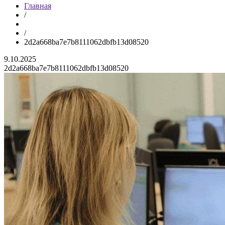
Главная
/
/
2d2a668ba7e7b8111062dbfb13d08520
9.10.2025
2d2a668ba7e7b8111062dbfb13d08520