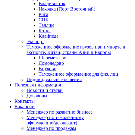
Владивосток
Находка (Порт Восточный)
Рига
СПБ
Таллин
Котка
Клайпеда
Экспорт
Таможенное оформление грузов при импорте и
экспорте. Китай, страны Азии и Европы
Шереметьево
Домодедово
Внуково
Таможенное оформление для физ. лиц
Индивидуальные решения
Полезная информация
Новости и статьи
Договоры
Контакты
Вакансии
Менеджер по развитию бизнеса
Менеджер по таможенному
оформлению(декларант)
Менеджер по продажам