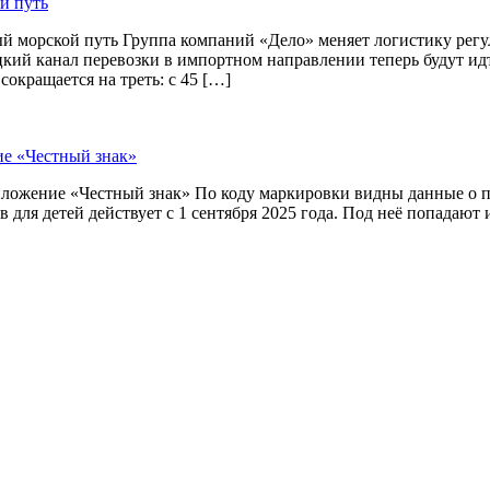
й путь
й морской путь Группа компаний «Дело» меняет логистику рег
цкий канал перевозки в импортном направлении теперь будут и
окращается на треть: с 45 […]
ие «Честный знак»
приложение «Честный знак» По коду маркировки видны данные о
 для детей действует с 1 сентября 2025 года. Под неё попадают 