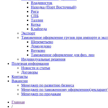
Владивосток
Находка (Порт Восточный)
Рига
СПБ
Таллин
Котка
Клайпеда
Экспорт
Таможенное оформление грузов при импорте и эксп
Шереметьево
Домодедово
Внуково
Таможенное оформление для физ. лиц
Индивидуальные решения
Полезная информация
Новости и статьи
Договоры
Контакты
Вакансии
Менеджер по развитию бизнеса
Менеджер по таможенному оформлению(декларант
Менеджер по продажам
Главная
/