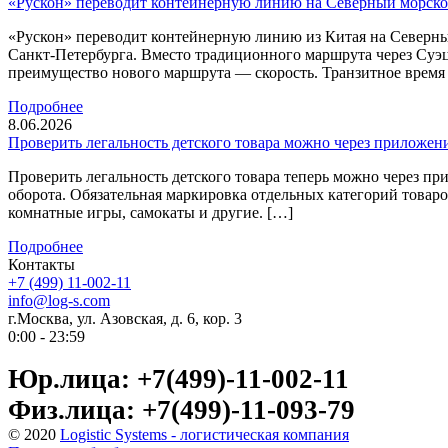
«Рускон» переводит контейнерную линию на Северный морско
«Рускон» переводит контейнерную линию из Китая на Северны
Санкт-Петербурга. Вместо традиционного маршрута через Суэ
преимущество нового маршрута — скорость. Транзитное время с
Подробнее
8.06.2026
Проверить легальность детского товара можно через приложен
Проверить легальность детского товара теперь можно через 
оборота. Обязательная маркировка отдельных категорий товаров
комнатные игры, самокаты и другие. […]
Подробнее
Контакты
+7 (499) 11-002-11
info@log-s.com
г.Москва, ул. Азовская, д. 6, кор. 3
0:00 - 23:59
Юр.лица: +7(499)-11-002-11
Физ.лица: +7(499)-11-093-79
© 2020
Logistic Systems - логистическая компания