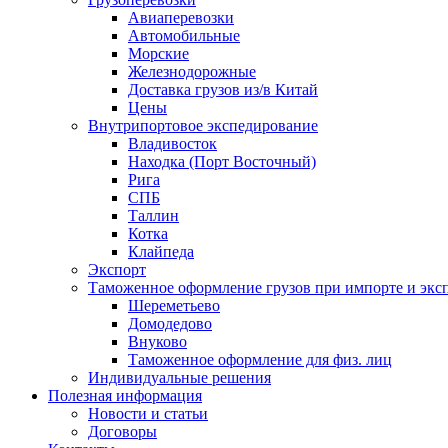
Авиаперевозки
Автомобильные
Морские
Железнодорожные
Доставка грузов из/в Китай
Цены
Внутрипортовое экспедирование
Владивосток
Находка (Порт Восточный)
Рига
СПБ
Таллин
Котка
Клайпеда
Экспорт
Таможенное оформление грузов при импорте и эксп
Шереметьево
Домодедово
Внуково
Таможенное оформление для физ. лиц
Индивидуальные решения
Полезная информация
Новости и статьи
Договоры