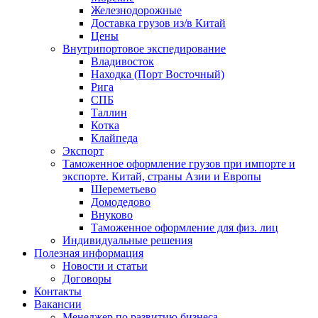
Железнодорожные
Доставка грузов из/в Китай
Цены
Внутрипортовое экспедирование
Владивосток
Находка (Порт Восточный)
Рига
СПБ
Таллин
Котка
Клайпеда
Экспорт
Таможенное оформление грузов при импорте и
экспорте. Китай, страны Азии и Европы
Шереметьево
Домодедово
Внуково
Таможенное оформление для физ. лиц
Индивидуальные решения
Полезная информация
Новости и статьи
Договоры
Контакты
Вакансии
Менеджер по развитию бизнеса