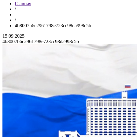
Главная
/
/
4b8007b6c2961798e723cc98da998c5b
15.09.2025
4b8007b6c2961798e723cc98da998c5b