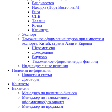
Владивосток
Находка (Порт Восточный)
Рига
СПБ
Таллин
Котка
Клайпеда
Экспорт
Таможенное оформление грузов при импорте и
экспорте. Китай, страны Азии и Европы
Шереметьево
Домодедово
Внуково
Таможенное оформление для физ. лиц
Индивидуальные решения
Полезная информация
Новости и статьи
Договоры
Контакты
Вакансии
Менеджер по развитию бизнеса
Менеджер по таможенному
оформлению(декларант)
Менеджер по продажам