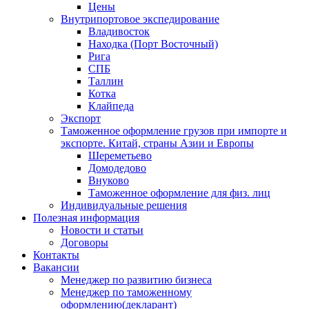
Цены
Внутрипортовое экспедирование
Владивосток
Находка (Порт Восточный)
Рига
СПБ
Таллин
Котка
Клайпеда
Экспорт
Таможенное оформление грузов при импорте и
экспорте. Китай, страны Азии и Европы
Шереметьево
Домодедово
Внуково
Таможенное оформление для физ. лиц
Индивидуальные решения
Полезная информация
Новости и статьи
Договоры
Контакты
Вакансии
Менеджер по развитию бизнеса
Менеджер по таможенному
оформлению(декларант)