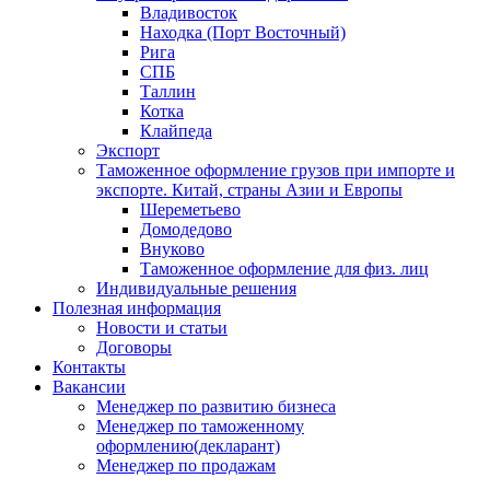
Владивосток
Находка (Порт Восточный)
Рига
СПБ
Таллин
Котка
Клайпеда
Экспорт
Таможенное оформление грузов при импорте и
экспорте. Китай, страны Азии и Европы
Шереметьево
Домодедово
Внуково
Таможенное оформление для физ. лиц
Индивидуальные решения
Полезная информация
Новости и статьи
Договоры
Контакты
Вакансии
Менеджер по развитию бизнеса
Менеджер по таможенному
оформлению(декларант)
Менеджер по продажам