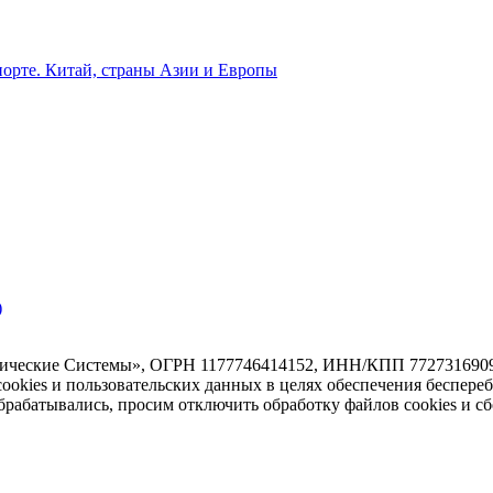
орте. Китай, страны Азии и Европы
)
тические Системы», ОГРН 1177746414152, ИНН/КПП 7727316909/7
 cookies и пользовательских данных в целях обеспечения беспере
абатывались, просим отключить обработку файлов cookies и сб