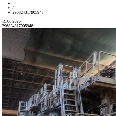
/
296824317905948
15.08.2025
296824317905948