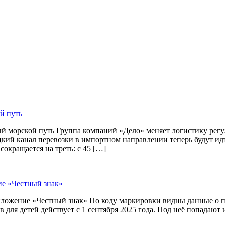
й путь
й морской путь Группа компаний «Дело» меняет логистику рег
цкий канал перевозки в импортном направлении теперь будут и
окращается на треть: с 45 […]
ие «Честный знак»
приложение «Честный знак» По коду маркировки видны данные о
 для детей действует с 1 сентября 2025 года. Под неё попадают 