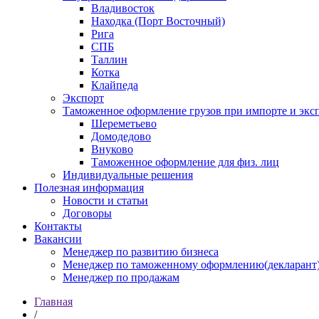
Владивосток
Находка (Порт Восточный)
Рига
СПБ
Таллин
Котка
Клайпеда
Экспорт
Таможенное оформление грузов при импорте и эксп
Шереметьево
Домодедово
Внуково
Таможенное оформление для физ. лиц
Индивидуальные решения
Полезная информация
Новости и статьи
Договоры
Контакты
Вакансии
Менеджер по развитию бизнеса
Менеджер по таможенному оформлению(декларант
Менеджер по продажам
Главная
/