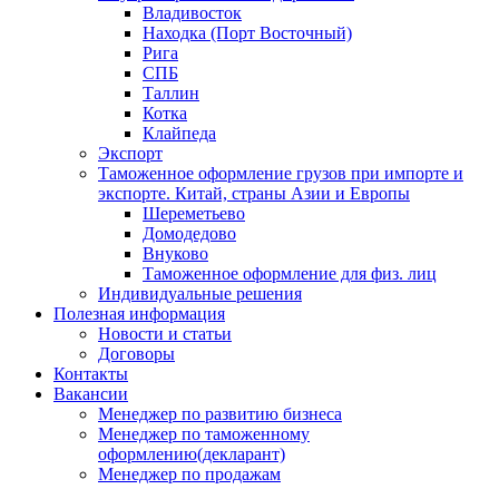
Владивосток
Находка (Порт Восточный)
Рига
СПБ
Таллин
Котка
Клайпеда
Экспорт
Таможенное оформление грузов при импорте и
экспорте. Китай, страны Азии и Европы
Шереметьево
Домодедово
Внуково
Таможенное оформление для физ. лиц
Индивидуальные решения
Полезная информация
Новости и статьи
Договоры
Контакты
Вакансии
Менеджер по развитию бизнеса
Менеджер по таможенному
оформлению(декларант)
Менеджер по продажам