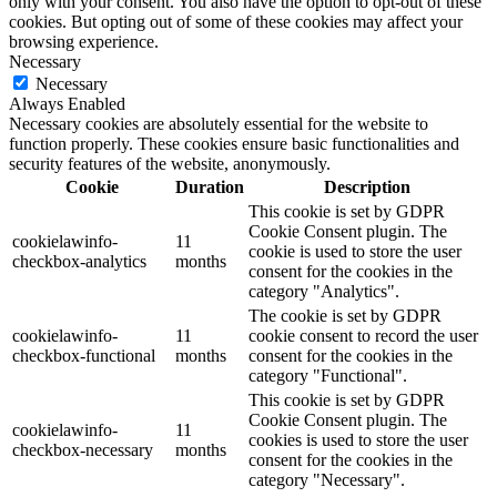
only with your consent. You also have the option to opt-out of these
cookies. But opting out of some of these cookies may affect your
browsing experience.
Necessary
Necessary
Always Enabled
Necessary cookies are absolutely essential for the website to
function properly. These cookies ensure basic functionalities and
security features of the website, anonymously.
Cookie
Duration
Description
This cookie is set by GDPR
Cookie Consent plugin. The
cookielawinfo-
11
cookie is used to store the user
checkbox-analytics
months
consent for the cookies in the
category "Analytics".
The cookie is set by GDPR
cookielawinfo-
11
cookie consent to record the user
checkbox-functional
months
consent for the cookies in the
category "Functional".
This cookie is set by GDPR
Cookie Consent plugin. The
cookielawinfo-
11
cookies is used to store the user
checkbox-necessary
months
consent for the cookies in the
category "Necessary".