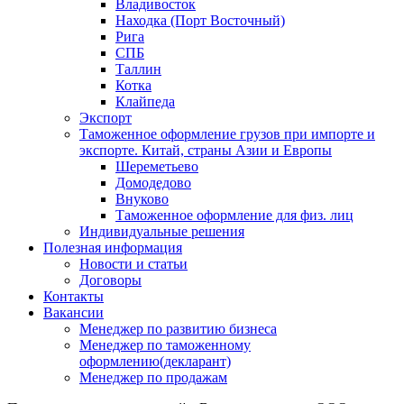
Владивосток
Находка (Порт Восточный)
Рига
СПБ
Таллин
Котка
Клайпеда
Экспорт
Таможенное оформление грузов при импорте и
экспорте. Китай, страны Азии и Европы
Шереметьево
Домодедово
Внуково
Таможенное оформление для физ. лиц
Индивидуальные решения
Полезная информация
Новости и статьи
Договоры
Контакты
Вакансии
Менеджер по развитию бизнеса
Менеджер по таможенному
оформлению(декларант)
Менеджер по продажам