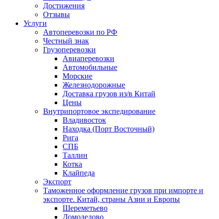
Достижения
Отзывы
Услуги
Автоперевозки по РФ
Честный знак
Грузоперевозки
Авиаперевозки
Автомобильные
Морские
Железнодорожные
Доставка грузов из/в Китай
Цены
Внутрипортовое экспедирование
Владивосток
Находка (Порт Восточный)
Рига
СПБ
Таллин
Котка
Клайпеда
Экспорт
Таможенное оформление грузов при импорте и
экспорте. Китай, страны Азии и Европы
Шереметьево
Домодедово