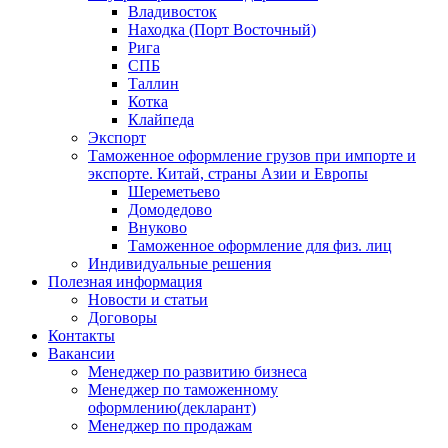
Владивосток
Находка (Порт Восточный)
Рига
СПБ
Таллин
Котка
Клайпеда
Экспорт
Таможенное оформление грузов при импорте и
экспорте. Китай, страны Азии и Европы
Шереметьево
Домодедово
Внуково
Таможенное оформление для физ. лиц
Индивидуальные решения
Полезная информация
Новости и статьи
Договоры
Контакты
Вакансии
Менеджер по развитию бизнеса
Менеджер по таможенному
оформлению(декларант)
Менеджер по продажам