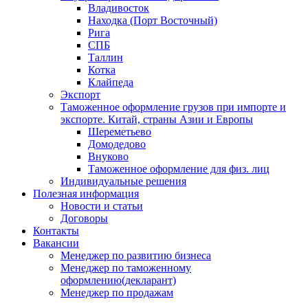
Владивосток
Находка (Порт Восточный)
Рига
СПБ
Таллин
Котка
Клайпеда
Экспорт
Таможенное оформление грузов при импорте и
экспорте. Китай, страны Азии и Европы
Шереметьево
Домодедово
Внуково
Таможенное оформление для физ. лиц
Индивидуальные решения
Полезная информация
Новости и статьи
Договоры
Контакты
Вакансии
Менеджер по развитию бизнеса
Менеджер по таможенному
оформлению(декларант)
Менеджер по продажам