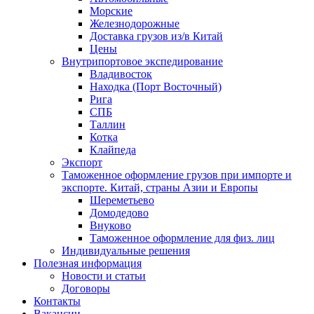
Морские
Железнодорожные
Доставка грузов из/в Китай
Цены
Внутрипортовое экспедирование
Владивосток
Находка (Порт Восточный)
Рига
СПБ
Таллин
Котка
Клайпеда
Экспорт
Таможенное оформление грузов при импорте и
экспорте. Китай, страны Азии и Европы
Шереметьево
Домодедово
Внуково
Таможенное оформление для физ. лиц
Индивидуальные решения
Полезная информация
Новости и статьи
Договоры
Контакты
Вакансии