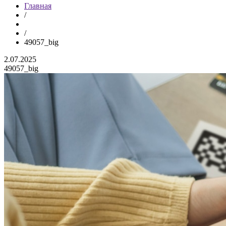
Главная
/
/
49057_big
2.07.2025
49057_big