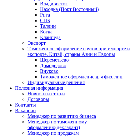
Владивосток
Находка (Порт Восточный)
Рига
СПБ
Таллин
Котка
Клайпеда
Экспорт
Таможенное оформление грузов при импорте и
экспорте. Китай, страны Азии и Европы
Шереметьево
Домодедово
Внуково
Таможенное оформление для физ. лиц
Индивидуальные решения
Полезная информация
Новости и статьи
Договоры
Контакты
Вакансии
Менеджер по развитию бизнеса
Менеджер по таможенному
оформлению(декларант)
Менеджер по продажам