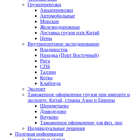
Грузоперевозки
Авиаперевозки
Автомобильные
Морские
Железнодорожные
Доставка грузов из/в Китай
Цены
Внутрипортовое экспедирование
Владивосток
Находка (Порт Восточный)
Рига
СПБ
Таллин
Котка
Клайпеда
Экспорт
Таможенное оформление грузов при импорте и
экспорте. Китай, страны Азии и Европы
Шереметьево
Домодедово
Внуково
Таможенное оформление для физ. лиц
Индивидуальные решения
Полезная информация
Новости и статьи