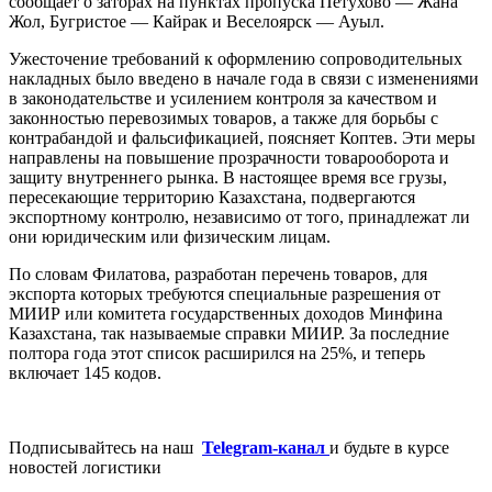
сообщает о заторах на пунктах пропуска Петухово — Жана
Жол, Бугристое — Кайрак и Веселоярск — Ауыл.
Ужесточение требований к оформлению сопроводительных
накладных было введено в начале года в связи с изменениями
в законодательстве и усилением контроля за качеством и
законностью перевозимых товаров, а также для борьбы с
контрабандой и фальсификацией, поясняет Коптев. Эти меры
направлены на повышение прозрачности товарооборота и
защиту внутреннего рынка. В настоящее время все грузы,
пересекающие территорию Казахстана, подвергаются
экспортному контролю, независимо от того, принадлежат ли
они юридическим или физическим лицам.
По словам Филатова, разработан перечень товаров, для
экспорта которых требуются специальные разрешения от
МИИР или комитета государственных доходов Минфина
Казахстана, так называемые справки МИИР. За последние
полтора года этот список расширился на 25%, и теперь
включает 145 кодов.
Подписывайтесь на наш
Telegram-канал
и будьте в курсе
новостей логистики