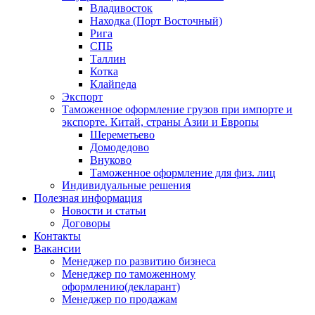
Владивосток
Находка (Порт Восточный)
Рига
СПБ
Таллин
Котка
Клайпеда
Экспорт
Таможенное оформление грузов при импорте и
экспорте. Китай, страны Азии и Европы
Шереметьево
Домодедово
Внуково
Таможенное оформление для физ. лиц
Индивидуальные решения
Полезная информация
Новости и статьи
Договоры
Контакты
Вакансии
Менеджер по развитию бизнеса
Менеджер по таможенному
оформлению(декларант)
Менеджер по продажам