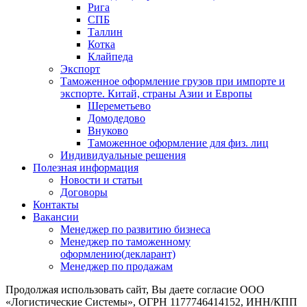
Рига
СПБ
Таллин
Котка
Клайпеда
Экспорт
Таможенное оформление грузов при импорте и
экспорте. Китай, страны Азии и Европы
Шереметьево
Домодедово
Внуково
Таможенное оформление для физ. лиц
Индивидуальные решения
Полезная информация
Новости и статьи
Договоры
Контакты
Вакансии
Менеджер по развитию бизнеса
Менеджер по таможенному
оформлению(декларант)
Менеджер по продажам
Продолжая использовать сайт, Вы даете согласие ООО
«Логистические Системы», ОГРН 1177746414152, ИНН/КПП