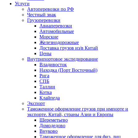
Услуги
Автоперевозки по РФ
Честный знак
Грузоперевозки
Авиаперевозки
Автомобильные
Морские
Железнодорожные
Доставка грузов из/в Китай
Цены
Внутрипортовое экспедирование
Владивосток
Находка (Порт Восточный)
Рига
СПБ
Таллин
Котка
Клайпеда
Экспорт
Таможенное оформление грузов при импорте и
экспорте. Китай, страны Азии и Европы
Шереметьево
Домодедово
Внуково
Таможенное оформление для физ. лиц