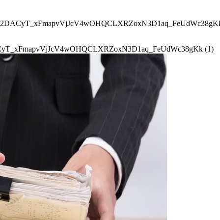
2DACyT_xFmapvVjJcV4wOHQCLXRZoxN3D1aq_FeUdWc38gKk 
yT_xFmapvVjJcV4wOHQCLXRZoxN3D1aq_FeUdWc38gKk (1)