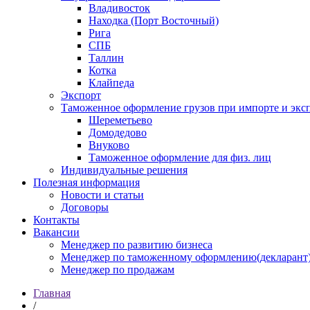
Владивосток
Находка (Порт Восточный)
Рига
СПБ
Таллин
Котка
Клайпеда
Экспорт
Таможенное оформление грузов при импорте и эксп
Шереметьево
Домодедово
Внуково
Таможенное оформление для физ. лиц
Индивидуальные решения
Полезная информация
Новости и статьи
Договоры
Контакты
Вакансии
Менеджер по развитию бизнеса
Менеджер по таможенному оформлению(декларант
Менеджер по продажам
Главная
/