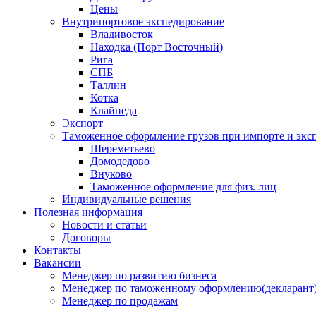
Цены
Внутрипортовое экспедирование
Владивосток
Находка (Порт Восточный)
Рига
СПБ
Таллин
Котка
Клайпеда
Экспорт
Таможенное оформление грузов при импорте и эксп
Шереметьево
Домодедово
Внуково
Таможенное оформление для физ. лиц
Индивидуальные решения
Полезная информация
Новости и статьи
Договоры
Контакты
Вакансии
Менеджер по развитию бизнеса
Менеджер по таможенному оформлению(декларант
Менеджер по продажам