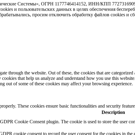
тические Системы», ОГРН 1177746414152, ИНН/КПП 7727316909/7
 cookies и пользовательских данных в целях обеспечения беспере
абатывались, просим отключить обработку файлов cookies и сб
e through the website. Out of these, the cookies that are categorized a
rty cookies that help us analyze and understand how you use this websit
ting out of some of these cookies may affect your browsing experience.
 properly. These cookies ensure basic functionalities and security featu
Description
y GDPR Cookie Consent plugin. The cookie is used to store the user cons
 GDPR cookie consent to record the user consent for the cookies in the 