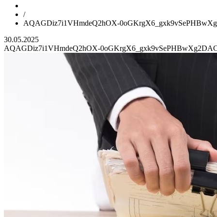
/
AQAGDiz7i1VHmdeQ2hOX-0oGKrgX6_gxk9vSePHBwXg
30.05.2025
AQAGDiz7i1VHmdeQ2hOX-0oGKrgX6_gxk9vSePHBwXg2DAC