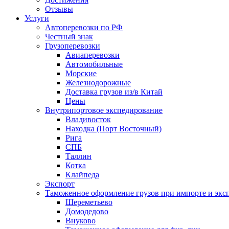
Отзывы
Услуги
Автоперевозки по РФ
Честный знак
Грузоперевозки
Авиаперевозки
Автомобильные
Морские
Железнодорожные
Доставка грузов из/в Китай
Цены
Внутрипортовое экспедирование
Владивосток
Находка (Порт Восточный)
Рига
СПБ
Таллин
Котка
Клайпеда
Экспорт
Таможенное оформление грузов при импорте и эксп
Шереметьево
Домодедово
Внуково