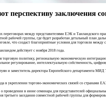
т перспективу заключения со
 переговорах между представителями ЕЭК и Таиландского прав
стной рабочей группы, где будет разработан детальный план да
говле, что создаст благоприятные условия для торговли между
ландом действует с ноября 2018 года.
 торговую политику, региональную экономическую интеграцию,
ольное регулирование, интеллектуальную собственность, цифров
луян и заместитель директора Европейского департамента МИД
да в укреплении торгово-экономических связей со странами ЕА
 о проведении в июне семинара для представителей официальны
ия третьего заседания совместной рабочей группы для формиро