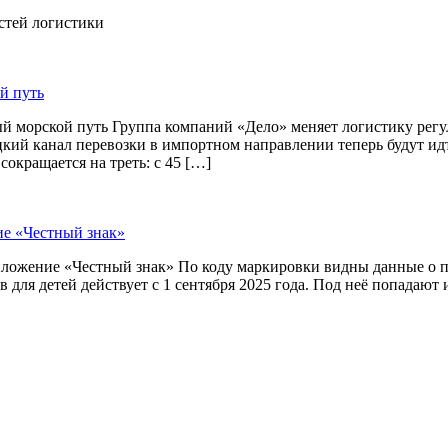
остей логистики
й путь
й морской путь Группа компаний «Дело» меняет логистику рег
цкий канал перевозки в импортном направлении теперь будут и
окращается на треть: с 45 […]
ие «Честный знак»
приложение «Честный знак» По коду маркировки видны данные о
 для детей действует с 1 сентября 2025 года. Под неё попадают 