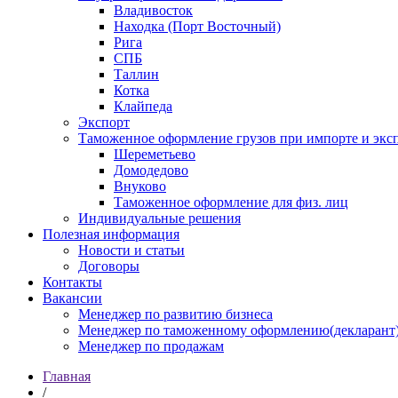
Владивосток
Находка (Порт Восточный)
Рига
СПБ
Таллин
Котка
Клайпеда
Экспорт
Таможенное оформление грузов при импорте и эксп
Шереметьево
Домодедово
Внуково
Таможенное оформление для физ. лиц
Индивидуальные решения
Полезная информация
Новости и статьи
Договоры
Контакты
Вакансии
Менеджер по развитию бизнеса
Менеджер по таможенному оформлению(декларант
Менеджер по продажам
Главная
/