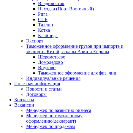
Владивосток
Находка (Порт Восточный)
Рига
СПБ
Таллин
Котка
Клайпеда
Экспорт
Таможенное оформление грузов при импорте и
экспорте. Китай, страны Азии и Европы
Шереметьево
Домодедово
Внуково
Таможенное оформление для физ. лиц
Индивидуальные решения
Полезная информация
Новости и статьи
Договоры
Контакты
Вакансии
Менеджер по развитию бизнеса
Менеджер по таможенному
оформлению(декларант)
Менеджер по продажам