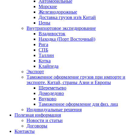
Автомобильные
Морские
Железнодорожные
Доставка грузов из/в Китай
Цены
Внутрипортовое экспедирование
Владивосток
Находка (Порт Восточный)
Рига
СПБ
Таллин
Котка
Клайпеда
Экспорт
Таможенное оформление грузов при импорте и
экспорте. Китай, страны Азии и Европы
Шереметьево
Домодедово
Внуково
Таможенное оформление для физ. лиц
Индивидуальные решения
Полезная информация
Новости и статьи
Договоры
Контакты