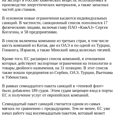
на экспорт в Россию химических веществ, используемых в
производстве энергетических материалов, а также запасных
частей для станков.
В основном новые ограничения касаются индивидуальных
санкций. В частности, санкционный список пополнился 17
физическими лицами, включая главу ПАО «КамАЗ» Сергея
Когогина, и 58 предприятиями.
В список включены компании из третьих стран, в том числе
шесть компаний из Китая, две из ОАЭ и по одной из Турции,
Гонконга, Израиля, а также Минский завод колесных тягачей.
Кроме того, ЕС расширил список компаний, в отношении
которых действуют экспортные ограничения на технологии и
товары двойного назначения, на 31 позицию. В этот список
также вошли предприятия из Сербии, ОАЭ, Турции, Вьетнама
и Узбекистана.
В рамках семнадцатого пакета санкций в «теневой флот»
было добавлено 189 судов. Этим судам запрещен вход в порты
ЕС и получение услуг от европейских компаний.
Семнадцатый пакет санкций считается одним из самых
мягких по сравнению с предыдущими. Тем не менее, ЕС уже
начал работу над восемнадцатым пакетом, который может