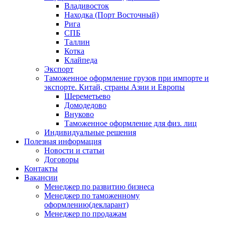
Владивосток
Находка (Порт Восточный)
Рига
СПБ
Таллин
Котка
Клайпеда
Экспорт
Таможенное оформление грузов при импорте и
экспорте. Китай, страны Азии и Европы
Шереметьево
Домодедово
Внуково
Таможенное оформление для физ. лиц
Индивидуальные решения
Полезная информация
Новости и статьи
Договоры
Контакты
Вакансии
Менеджер по развитию бизнеса
Менеджер по таможенному
оформлению(декларант)
Менеджер по продажам