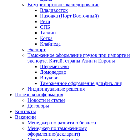
Внутрипортовое экспедирование
Владивосток
Находка (Порт Восточный)
Рига
СПБ
Таллин
Котка
Клайпеда
Экспорт
Таможенное оформление грузов при импорте и
экспорте. Китай, страны Азии и Европы
Шереметьево
Домодедово
Внуково
Таможенное оформление для физ. лиц
Индивидуальные решения
Полезная информация
Новости и статьи
Договоры
Контакты
Вакансии
Менеджер по развитию бизнеса
Менеджер по таможенному
оформлению(декларант)
Менеджер по продажам