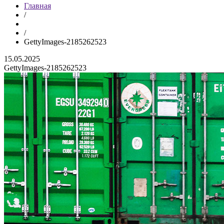
Главная
/
/
GettyImages-2185262523
15.05.2025
GettyImages-2185262523