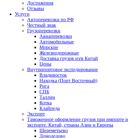
Достижения
Отзывы
Услуги
Автоперевозки по РФ
Честный знак
Грузоперевозки
Авиаперевозки
Автомобильные
Морские
Железнодорожные
Доставка грузов из/в Китай
Цены
Внутрипортовое экспедирование
Владивосток
Находка (Порт Восточный)
Рига
СПБ
Таллин
Котка
Клайпеда
Экспорт
Таможенное оформление грузов при импорте и
экспорте. Китай, страны Азии и Европы
Шереметьево
Домодедово