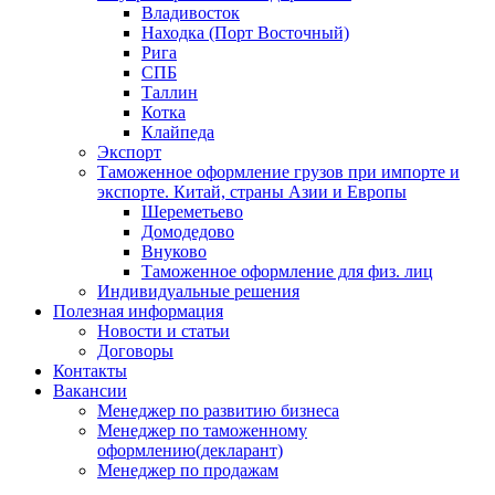
Владивосток
Находка (Порт Восточный)
Рига
СПБ
Таллин
Котка
Клайпеда
Экспорт
Таможенное оформление грузов при импорте и
экспорте. Китай, страны Азии и Европы
Шереметьево
Домодедово
Внуково
Таможенное оформление для физ. лиц
Индивидуальные решения
Полезная информация
Новости и статьи
Договоры
Контакты
Вакансии
Менеджер по развитию бизнеса
Менеджер по таможенному
оформлению(декларант)
Менеджер по продажам