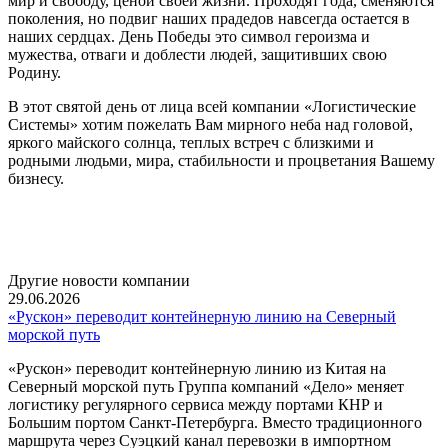
мир и свободу, ценой своей жизни. Проходят года, сменяются
поколения, но подвиг наших прадедов навсегда остается в
наших сердцах. День Победы это символ героизма и
мужества, отваги и доблести людей, защитивших свою
Родину.
В этот святой день от лица всей компании «Логистические
Системы» хотим пожелать Вам мирного неба над головой,
яркого майского солнца, теплых встреч с близкими и
родными людьми, мира, стабильности и процветания Вашему
бизнесу.
Другие новости компании
29.06.2026
«Рускон» переводит контейнерную линию на Северный
морской путь
«Рускон» переводит контейнерную линию из Китая на
Северный морской путь Группа компаний «Дело» меняет
логистику регулярного сервиса между портами КНР и
Большим портом Санкт-Петербурга. Вместо традиционного
маршрута через Суэцкий канал перевозки в импортном