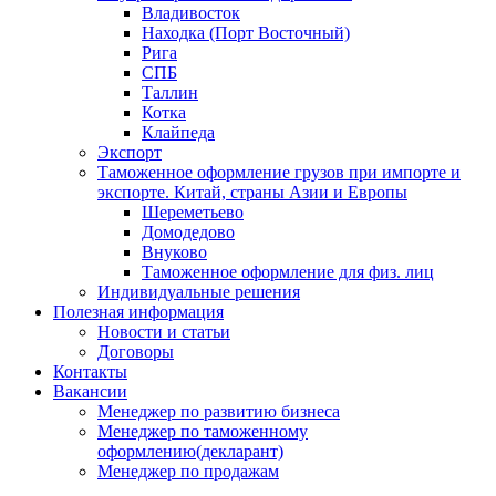
Владивосток
Находка (Порт Восточный)
Рига
СПБ
Таллин
Котка
Клайпеда
Экспорт
Таможенное оформление грузов при импорте и
экспорте. Китай, страны Азии и Европы
Шереметьево
Домодедово
Внуково
Таможенное оформление для физ. лиц
Индивидуальные решения
Полезная информация
Новости и статьи
Договоры
Контакты
Вакансии
Менеджер по развитию бизнеса
Менеджер по таможенному
оформлению(декларант)
Менеджер по продажам