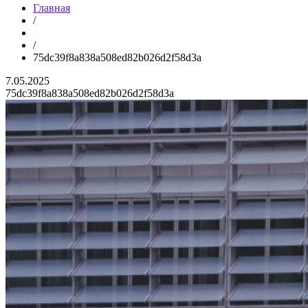
Главная
/
/
75dc39f8a838a508ed82b026d2f58d3a
7.05.2025
75dc39f8a838a508ed82b026d2f58d3a