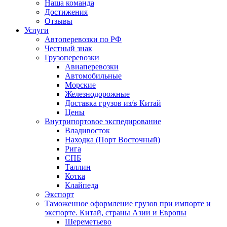
Наша команда
Достижения
Отзывы
Услуги
Автоперевозки по РФ
Честный знак
Грузоперевозки
Авиаперевозки
Автомобильные
Морские
Железнодорожные
Доставка грузов из/в Китай
Цены
Внутрипортовое экспедирование
Владивосток
Находка (Порт Восточный)
Рига
СПБ
Таллин
Котка
Клайпеда
Экспорт
Таможенное оформление грузов при импорте и
экспорте. Китай, страны Азии и Европы
Шереметьево