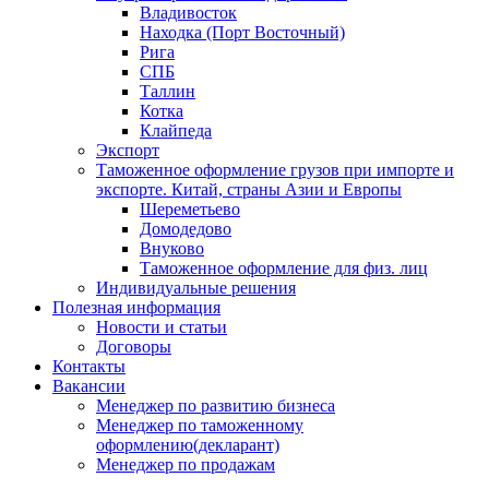
Владивосток
Находка (Порт Восточный)
Рига
СПБ
Таллин
Котка
Клайпеда
Экспорт
Таможенное оформление грузов при импорте и
экспорте. Китай, страны Азии и Европы
Шереметьево
Домодедово
Внуково
Таможенное оформление для физ. лиц
Индивидуальные решения
Полезная информация
Новости и статьи
Договоры
Контакты
Вакансии
Менеджер по развитию бизнеса
Менеджер по таможенному
оформлению(декларант)
Менеджер по продажам