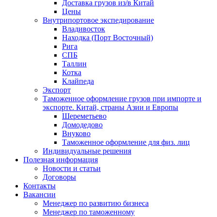
Доставка грузов из/в Китай
Цены
Внутрипортовое экспедирование
Владивосток
Находка (Порт Восточный)
Рига
СПБ
Таллин
Котка
Клайпеда
Экспорт
Таможенное оформление грузов при импорте и
экспорте. Китай, страны Азии и Европы
Шереметьево
Домодедово
Внуково
Таможенное оформление для физ. лиц
Индивидуальные решения
Полезная информация
Новости и статьи
Договоры
Контакты
Вакансии
Менеджер по развитию бизнеса
Менеджер по таможенному