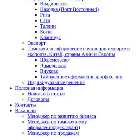
Владивосток
Находка (Порт Восточный)
Рига
СПБ
Таллин
Котка
Клайпеда
Экспорт
Таможенное оформление грузов при импорте и
экспорте. Китай, страны Азии и Европы
Шереметьево
Домодедово
Внуково
Таможенное оформление для физ. лиц
Индивидуальные решения
Полезная информация
Новости и статьи
Договоры
Контакты
Вакансии
Менеджер по развитию бизнеса
Менеджер по таможенному
оформлению(декларант)
Менеджер по продажам