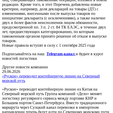
редакции. Кроме того, в этот Перечень добавлены новые
критерии, например, доля деклараций на товары (ДТ) с
изменениями, внесенными после выпуска товаров по
инициативе декларанта (с исключениями), а также наличие
двух и более фактов неисполнения лицом обязанности,
предусмотренной пп. 3 п. 2 ст. 84 ТК ЕАЭС, в течение двух
лет, предшествующих категорированию, по которым
таможенным органом принято решение об отказе в выпуске
товаров.
Новые правила вступят в силу с 1 сентября 2025 года
Подписывайтесь на наш
Telegram-канал
и будьте в курсе
новостей логистики
Другие новости компании
29.06.2026
«Рускон» переводит контейнерную линию на Северный
морской путь
«Рускон» переводит контейнерную линию из Китая на
Северный морской путь Группа компаний «Дело» меняет
логистику регулярного сервиса между портами КНР и
Большим портом Санкт-Петербурга. Вместо традиционного
маршрута через Суэцкий канал перевозки в импортном
направлении теперь будут идти по Северному морскому пути