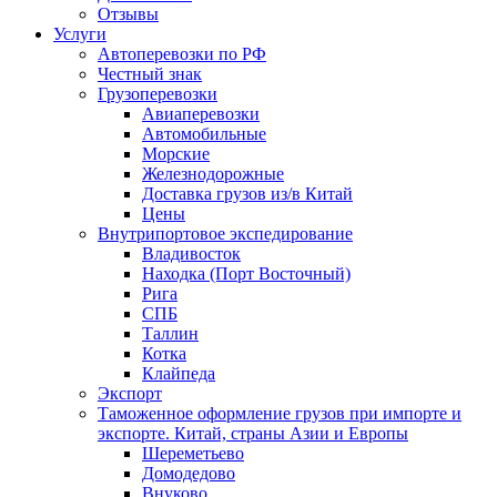
Отзывы
Услуги
Автоперевозки по РФ
Честный знак
Грузоперевозки
Авиаперевозки
Автомобильные
Морские
Железнодорожные
Доставка грузов из/в Китай
Цены
Внутрипортовое экспедирование
Владивосток
Находка (Порт Восточный)
Рига
СПБ
Таллин
Котка
Клайпеда
Экспорт
Таможенное оформление грузов при импорте и
экспорте. Китай, страны Азии и Европы
Шереметьево
Домодедово
Внуково