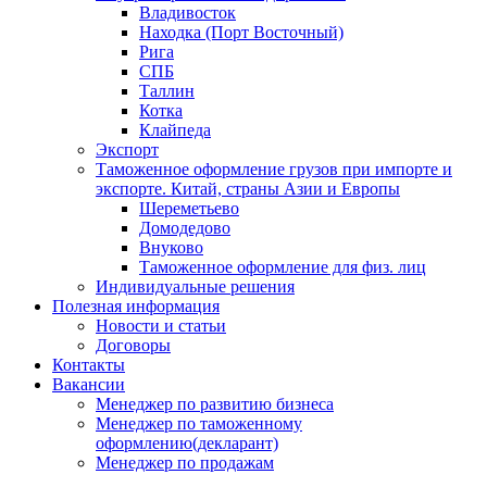
Владивосток
Находка (Порт Восточный)
Рига
СПБ
Таллин
Котка
Клайпеда
Экспорт
Таможенное оформление грузов при импорте и
экспорте. Китай, страны Азии и Европы
Шереметьево
Домодедово
Внуково
Таможенное оформление для физ. лиц
Индивидуальные решения
Полезная информация
Новости и статьи
Договоры
Контакты
Вакансии
Менеджер по развитию бизнеса
Менеджер по таможенному
оформлению(декларант)
Менеджер по продажам