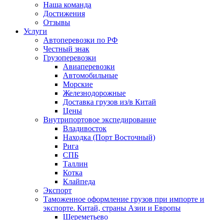
Наша команда
Достижения
Отзывы
Услуги
Автоперевозки по РФ
Честный знак
Грузоперевозки
Авиаперевозки
Автомобильные
Морские
Железнодорожные
Доставка грузов из/в Китай
Цены
Внутрипортовое экспедирование
Владивосток
Находка (Порт Восточный)
Рига
СПБ
Таллин
Котка
Клайпеда
Экспорт
Таможенное оформление грузов при импорте и
экспорте. Китай, страны Азии и Европы
Шереметьево