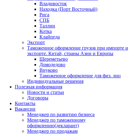
Владивосток
Находка (Порт Восточный)
Рига
СПБ
Таллин
Котка
Клайпеда
Экспорт
Таможенное оформление грузов при импорте и
экспорте. Китай, страны Азии и Европы
Шереметьево
Домодедово
Внуково
Таможенное оформление для физ. лиц
Индивидуальные решения
Полезная информация
Новости и статьи
Договоры
Контакты
Вакансии
Менеджер по развитию бизнеса
Менеджер по таможенному
оформлению(декларант)
Менеджер по продажам