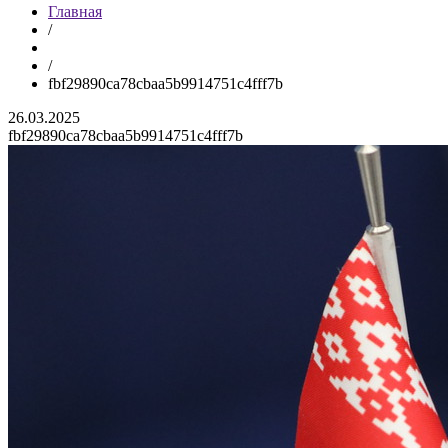
Главная
/
/
fbf29890ca78cbaa5b9914751c4fff7b
26.03.2025
fbf29890ca78cbaa5b9914751c4fff7b