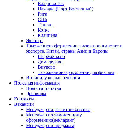
Владивосток
Находка (Порт Восточный)
Рига
СПБ
Таллин
Котка
Клайпеда
Экспорт
Таможенное оформление грузов при импорте и
экспорте. Китай, страны Азии и Европы
Шереметьево
Домодедово
Внуково
Таможенное оформление для физ. лиц
Индивидуальные решения
Полезная информация
Новости и статьи
Договоры
Контакты
Вакансии
Менеджер по развитию бизнеса
Менеджер по таможенному
оформлению(декларант)
Менеджер по продажам