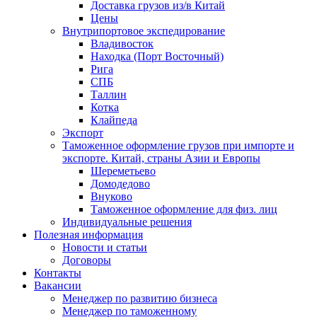
Доставка грузов из/в Китай
Цены
Внутрипортовое экспедирование
Владивосток
Находка (Порт Восточный)
Рига
СПБ
Таллин
Котка
Клайпеда
Экспорт
Таможенное оформление грузов при импорте и
экспорте. Китай, страны Азии и Европы
Шереметьево
Домодедово
Внуково
Таможенное оформление для физ. лиц
Индивидуальные решения
Полезная информация
Новости и статьи
Договоры
Контакты
Вакансии
Менеджер по развитию бизнеса
Менеджер по таможенному