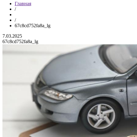
Главная
/
/
67c8cd752fa8a_lg
7.03.2025
67c8cd752fa8a_lg