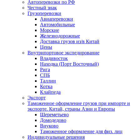
Автоперевозки по РФ
Честный знак
Грузоперевозки
Авиаперевозки
Автомобильные
Морские
Железнодорожные
Доставка грузов из/в Китай
Цены
Внутрипортовое экспедирование
Владивосток
Находка (Порт Восточный)
Рига
СПБ
Таллин
Котка
Клайпеда
Экспорт
Таможенное оформление грузов при импорте и
экспорте. Китай, страны Азии и Европы
Шереметьево
Домодедово
Внуково
Таможенное оформление для физ. лиц
Индивидуальные решения