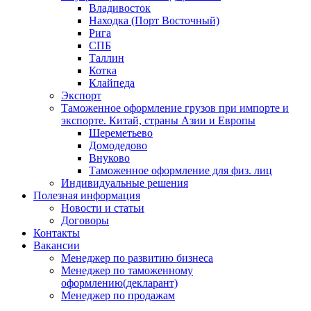
Владивосток
Находка (Порт Восточный)
Рига
СПБ
Таллин
Котка
Клайпеда
Экспорт
Таможенное оформление грузов при импорте и
экспорте. Китай, страны Азии и Европы
Шереметьево
Домодедово
Внуково
Таможенное оформление для физ. лиц
Индивидуальные решения
Полезная информация
Новости и статьи
Договоры
Контакты
Вакансии
Менеджер по развитию бизнеса
Менеджер по таможенному
оформлению(декларант)
Менеджер по продажам