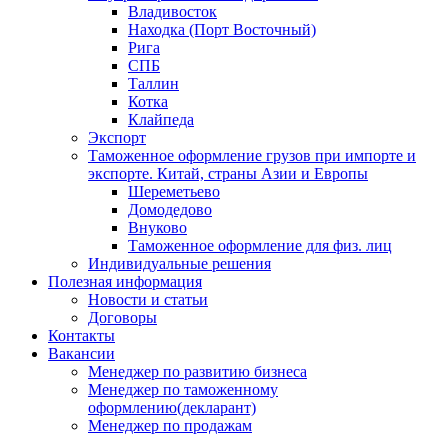
Владивосток
Находка (Порт Восточный)
Рига
СПБ
Таллин
Котка
Клайпеда
Экспорт
Таможенное оформление грузов при импорте и
экспорте. Китай, страны Азии и Европы
Шереметьево
Домодедово
Внуково
Таможенное оформление для физ. лиц
Индивидуальные решения
Полезная информация
Новости и статьи
Договоры
Контакты
Вакансии
Менеджер по развитию бизнеса
Менеджер по таможенному
оформлению(декларант)
Менеджер по продажам