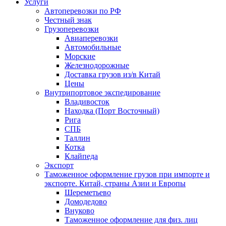
Услуги
Автоперевозки по РФ
Честный знак
Грузоперевозки
Авиаперевозки
Автомобильные
Морские
Железнодорожные
Доставка грузов из/в Китай
Цены
Внутрипортовое экспедирование
Владивосток
Находка (Порт Восточный)
Рига
СПБ
Таллин
Котка
Клайпеда
Экспорт
Таможенное оформление грузов при импорте и
экспорте. Китай, страны Азии и Европы
Шереметьево
Домодедово
Внуково
Таможенное оформление для физ. лиц