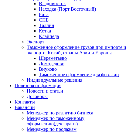
Владивосток
Находка (Порт Восточный)
Рига
СПБ
Таллин
Котка
Клайпеда
Экспорт
Таможенное оформление грузов при импорте и
экспорте. Китай, страны Азии и Европы
Шереметьево
Домодедово
Внуково
Таможенное оформление для физ. лиц
Индивидуальные решения
Полезная информация
Новости и статьи
Договоры
Контакты
Вакансии
Менеджер по развитию бизнеса
Менеджер по таможенному
оформлению(декларант)
Менеджер по продажам