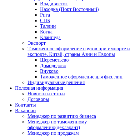
Владивосток
Находка (Порт Восточный)
Рига
СПБ
Таллин
Котка
Клайпеда
Экспорт
Таможенное оформление грузов при импорте и
экспорте. Китай, страны Азии и Европы
Шереметьево
Домодедово
Внуково
Таможенное оформление для физ. лиц
Индивидуальные решения
Полезная информация
Новости и статьи
Договоры
Контакты
Вакансии
Менеджер по развитию бизнеса
Менеджер по таможенному
оформлению(декларант)
Менеджер по продажам