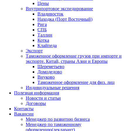
Цены
Внутрипортовое экспедирование
Владивосток
Находка (Порт Восточный)
Рига
СПБ
Таллин
Котка
Клайпеда
Экспорт
Таможенное оформление грузов при импорте и
экспорте. Китай, страны Азии и Европы
Шереметьево
Домодедово
Внуково
Таможенное оформление для физ. лиц
Индивидуальные решения
Полезная информация
Новости и статьи
Договоры
Контакты
Вакансии
Менеджер по развитию бизнеса
Менеджер по таможенному
оформлению(декларант)