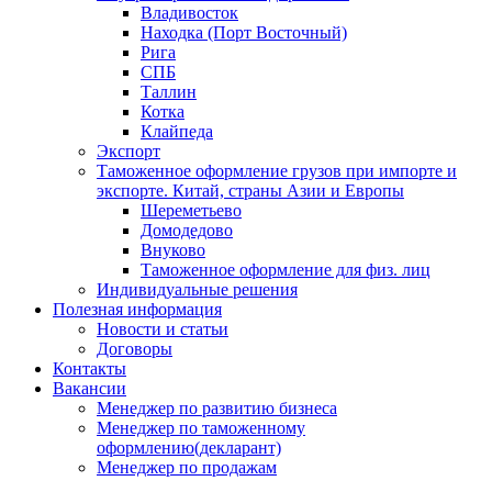
Владивосток
Находка (Порт Восточный)
Рига
СПБ
Таллин
Котка
Клайпеда
Экспорт
Таможенное оформление грузов при импорте и
экспорте. Китай, страны Азии и Европы
Шереметьево
Домодедово
Внуково
Таможенное оформление для физ. лиц
Индивидуальные решения
Полезная информация
Новости и статьи
Договоры
Контакты
Вакансии
Менеджер по развитию бизнеса
Менеджер по таможенному
оформлению(декларант)
Менеджер по продажам