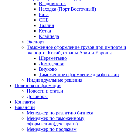
Владивосток
Находка (Порт Восточный)
Рига
СПБ
Таллин
Котка
Клайпеда
Экспорт
Таможенное оформление грузов при импорте и
экспорте. Китай, страны Азии и Европы
Шереметьево
Домодедово
Внуково
Таможенное оформление для физ. лиц
Индивидуальные решения
Полезная информация
Новости и статьи
Договоры
Контакты
Вакансии
Менеджер по развитию бизнеса
Менеджер по таможенному
оформлению(декларант)
Менеджер по продажам