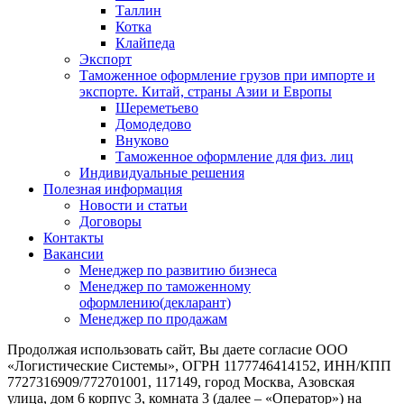
Таллин
Котка
Клайпеда
Экспорт
Таможенное оформление грузов при импорте и
экспорте. Китай, страны Азии и Европы
Шереметьево
Домодедово
Внуково
Таможенное оформление для физ. лиц
Индивидуальные решения
Полезная информация
Новости и статьи
Договоры
Контакты
Вакансии
Менеджер по развитию бизнеса
Менеджер по таможенному
оформлению(декларант)
Менеджер по продажам
Продолжая использовать сайт, Вы даете согласие ООО
«Логистические Системы», ОГРН 1177746414152, ИНН/КПП
7727316909/772701001, 117149, город Москва, Азовская
улица, дом 6 корпус 3, комната 3 (далее – «Оператор») на