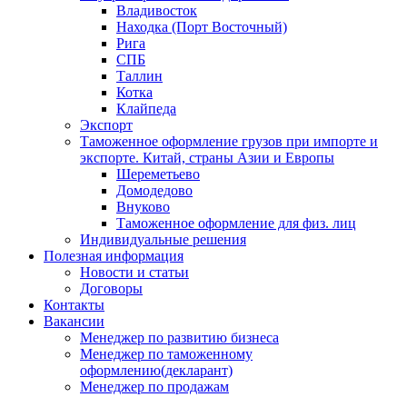
Владивосток
Находка (Порт Восточный)
Рига
СПБ
Таллин
Котка
Клайпеда
Экспорт
Таможенное оформление грузов при импорте и
экспорте. Китай, страны Азии и Европы
Шереметьево
Домодедово
Внуково
Таможенное оформление для физ. лиц
Индивидуальные решения
Полезная информация
Новости и статьи
Договоры
Контакты
Вакансии
Менеджер по развитию бизнеса
Менеджер по таможенному
оформлению(декларант)
Менеджер по продажам