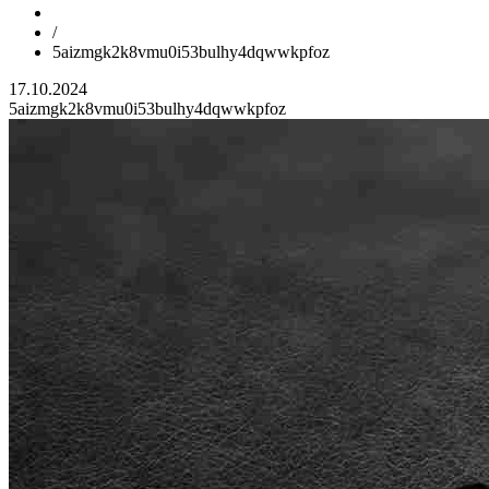
/
5aizmgk2k8vmu0i53bulhy4dqwwkpfoz
17.10.2024
5aizmgk2k8vmu0i53bulhy4dqwwkpfoz