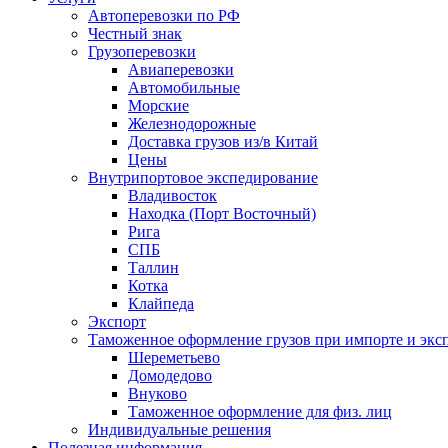
Автоперевозки по РФ
Честный знак
Грузоперевозки
Авиаперевозки
Автомобильные
Морские
Железнодорожные
Доставка грузов из/в Китай
Цены
Внутрипортовое экспедирование
Владивосток
Находка (Порт Восточный)
Рига
СПБ
Таллин
Котка
Клайпеда
Экспорт
Таможенное оформление грузов при импорте и эксп
Шереметьево
Домодедово
Внуково
Таможенное оформление для физ. лиц
Индивидуальные решения
Полезная информация