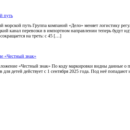
й путь
й морской путь Группа компаний «Дело» меняет логистику рег
цкий канал перевозки в импортном направлении теперь будут и
окращается на треть: с 45 […]
ие «Честный знак»
приложение «Честный знак» По коду маркировки видны данные о
 для детей действует с 1 сентября 2025 года. Под неё попадают 