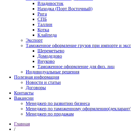
Владивосток
Находка (Порт Восточный)
Рига
СПБ
Таллин
Котка
Клайпеда
Экспорт
Таможенное оформление грузов при импорте и эксп
Шереметьево
Домодедово
Внуково
Таможенное оформление для физ. лиц
Индивидуальные решения
Полезная информация
Новости и статьи
Договоры
Контакты
Вакансии
Менеджер по развитию бизнеса
Менеджер по таможенному оформлению(декларант
Менеджер по продажам
Главная
/