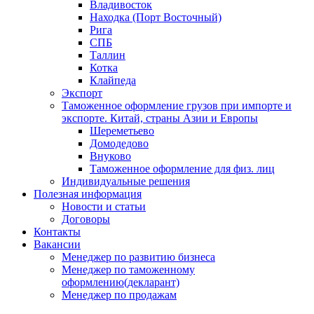
Владивосток
Находка (Порт Восточный)
Рига
СПБ
Таллин
Котка
Клайпеда
Экспорт
Таможенное оформление грузов при импорте и
экспорте. Китай, страны Азии и Европы
Шереметьево
Домодедово
Внуково
Таможенное оформление для физ. лиц
Индивидуальные решения
Полезная информация
Новости и статьи
Договоры
Контакты
Вакансии
Менеджер по развитию бизнеса
Менеджер по таможенному
оформлению(декларант)
Менеджер по продажам