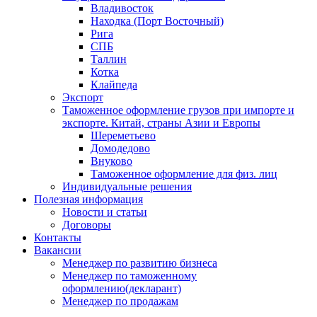
Владивосток
Находка (Порт Восточный)
Рига
СПБ
Таллин
Котка
Клайпеда
Экспорт
Таможенное оформление грузов при импорте и
экспорте. Китай, страны Азии и Европы
Шереметьево
Домодедово
Внуково
Таможенное оформление для физ. лиц
Индивидуальные решения
Полезная информация
Новости и статьи
Договоры
Контакты
Вакансии
Менеджер по развитию бизнеса
Менеджер по таможенному
оформлению(декларант)
Менеджер по продажам